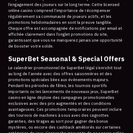
l’engagement des joueurs sur le long terme. Cette licensed
online casino comprend l’importance de récompenser
régulièrement sa communauté de joueurs actifs, et les
promotions hebdomadaires en sont la preuve tangible.
Chaque offre est accompagnée de notifications par email et
affichée clairement dans l’onglet promotions du site,
garantissant que vous ne manquerez jamais une opportunité
de booster votre solde.
SuperBet Seasonal & Special Offers
Le calendrier promotionnel de SuperBet légal s’enrichit tout
au long de l’année avec des offres saisonnières et des
promotions spéciales liées aux événements majeurs.
Pendant les périodes de fêtes, les tournois sportifs
importants ou les lancements de nouveaux jeux, SuperBet
casino en ligne déploie des campagnes promotionnelles
exclusives avec des prix augmentés et des conditions
avantageuses. Ces promotions temporaires peuvent inclure
des tournois de machines à sous avec des cagnottes
garanties, des tirages au sort pour gagner des bonus
mystères, ou encore des cashback améliorés sur certaines