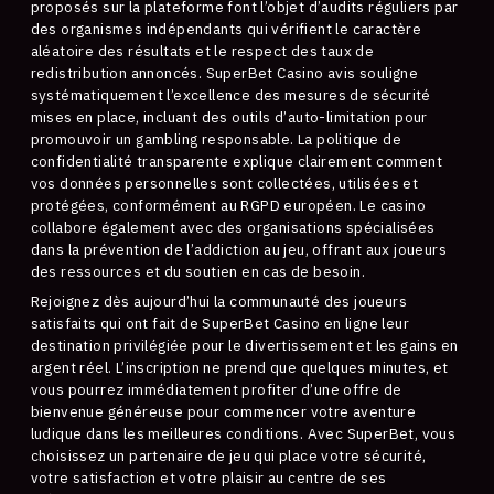
proposés sur la plateforme font l’objet d’audits réguliers par
des organismes indépendants qui vérifient le caractère
aléatoire des résultats et le respect des taux de
redistribution annoncés. SuperBet Casino avis souligne
systématiquement l’excellence des mesures de sécurité
mises en place, incluant des outils d’auto-limitation pour
promouvoir un gambling responsable. La politique de
confidentialité transparente explique clairement comment
vos données personnelles sont collectées, utilisées et
protégées, conformément au RGPD européen. Le casino
collabore également avec des organisations spécialisées
dans la prévention de l’addiction au jeu, offrant aux joueurs
des ressources et du soutien en cas de besoin.
Rejoignez dès aujourd’hui la communauté des joueurs
satisfaits qui ont fait de SuperBet Casino en ligne leur
destination privilégiée pour le divertissement et les gains en
argent réel. L’inscription ne prend que quelques minutes, et
vous pourrez immédiatement profiter d’une offre de
bienvenue généreuse pour commencer votre aventure
ludique dans les meilleures conditions. Avec SuperBet, vous
choisissez un partenaire de jeu qui place votre sécurité,
votre satisfaction et votre plaisir au centre de ses