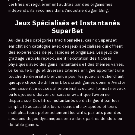
certifiés et régulièrement audités par des organismes
indépendants reconnus dans l’industrie du gambling.
Jeux Spécialisés et Instantanés
SuperBet
Au-delà des catégories traditionnelles, casino SuperBet
enrichit son catalogue avec des jeux spécialisés qui offrent
des expériences de jeu rapides et originales. Les jeux de
grattage virtuels reproduisent l’excitation des tickets
physiques avec des gains instantanés et des thèmes variés.
Le keno, le bingo et diverses loteries en ligne apportent une
touche de diversité bienvenue pour les joueurs recherchant
quelque chose de différent. Les crash games comme Aviator
connaissent un succès phénoménal avec leur format nerveux
où les joueurs doivent encaisser avant que l’avion ne
disparaisse. Ces titres instantanés se distinguent par leur
simplicité accessible, leurs rounds ultra-rapides et leurs
multiplicateurs potentiellement lucratifs, parfaits pour des
sessions de jeu dynamiques entre deux parties de slots ou
de table games.