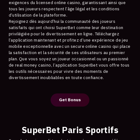
exigences du licensed online casino, garantissant ainsi que
tous les joueurs respectent l’âge légal et les conditions
d’utilisation de la plateforme.
Rejoignez dès aujourd’hui la communauté des joueurs
satisfaits qui ont choisi SuperBet comme leur destination
privilégiée pour le divertissement en ligne. Téléchargez
l’application maintenant et profitez d’une expérience de jeu
mobile exceptionnelle avec un secure online casino qui place
la satisfaction et la sécurité de ses utilisateurs au premier
plan. Que vous soyez un joueur occasionnel ou un passionné
de real money casino, l’application SuperBet vous offre tous
les outils nécessaires pour vivre des moments de
divertissement inoubliables en toute confiance.
Get Bonus
SuperBet Paris Sportifs