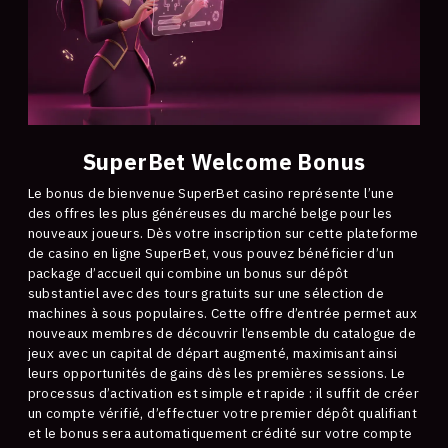
SuperBet Welcome Bonus
Le bonus de bienvenue SuperBet casino représente l’une
des offres les plus généreuses du marché belge pour les
nouveaux joueurs. Dès votre inscription sur cette plateforme
de casino en ligne SuperBet, vous pouvez bénéficier d’un
package d’accueil qui combine un bonus sur dépôt
substantiel avec des tours gratuits sur une sélection de
machines à sous populaires. Cette offre d’entrée permet aux
nouveaux membres de découvrir l’ensemble du catalogue de
jeux avec un capital de départ augmenté, maximisant ainsi
leurs opportunités de gains dès les premières sessions. Le
processus d’activation est simple et rapide : il suffit de créer
un compte vérifié, d’effectuer votre premier dépôt qualifiant
et le bonus sera automatiquement crédité sur votre compte