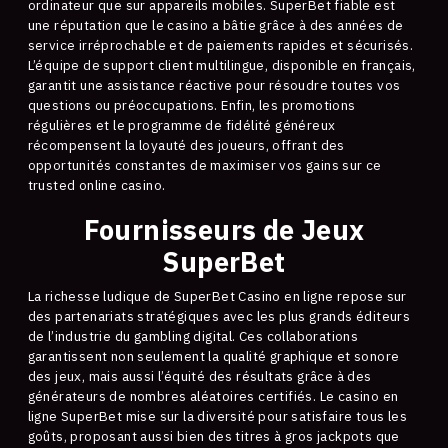
ordinateur que sur appareils mobiles. SuperBet fiable est
une réputation que le casino a bâtie grâce à des années de
service irréprochable et de paiements rapides et sécurisés.
L’équipe de support client multilingue, disponible en français,
garantit une assistance réactive pour résoudre toutes vos
questions ou préoccupations. Enfin, les promotions
régulières et le programme de fidélité généreux
récompensent la loyauté des joueurs, offrant des
opportunités constantes de maximiser vos gains sur ce
trusted online casino.
Fournisseurs de Jeux
SuperBet
La richesse ludique de SuperBet Casino en ligne repose sur
des partenariats stratégiques avec les plus grands éditeurs
de l’industrie du gambling digital. Ces collaborations
garantissent non seulement la qualité graphique et sonore
des jeux, mais aussi l’équité des résultats grâce à des
générateurs de nombres aléatoires certifiés. Le casino en
ligne SuperBet mise sur la diversité pour satisfaire tous les
goûts, proposant aussi bien des titres à gros jackpots que