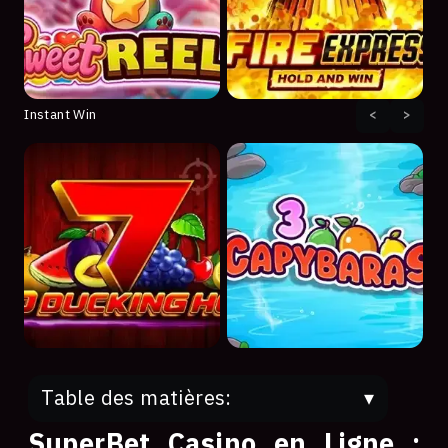
Instant Win
<
>
Play now
Play now
Table des matières:
Play now
Play now
SuperBet Casino en Ligne :