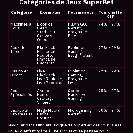
Catégories de Jeux SuperBet
Catégorie
Exemples
Fournisseur
Fourchette
RTP
Machines à
Book of
Play’n GO,
94% - 97%
Sous
Dead,
NetEnt,
Starburst,
Pragmatic
Gonzo’s
Play
Quest
Jeux de
Blackjack
Evolution
97% - 99%
Table
Européen,
Gaming,
Roulette
Ezugi, NetEnt
Française,
Baccarat
Casino en
Live
Evolution
97% - 99%
Direct
Blackjack,
Gaming,
Live Roulette,
Pragmatic
Live Baccarat
Live
Jeux
Aviator,
Spribe,
95% - 97%
Spécialisés
Keno,
Hacksaw
Grattage
Gaming
Virtuel
Jackpots
Mega Moolah,
Microgaming,
88% - 94%
Progressifs
Divine
NetEnt
Fortune
Naviguer dans l’univers ludique de SuperBet casino avis est
un jeu d’enfant grâce à une architecture pensée pour