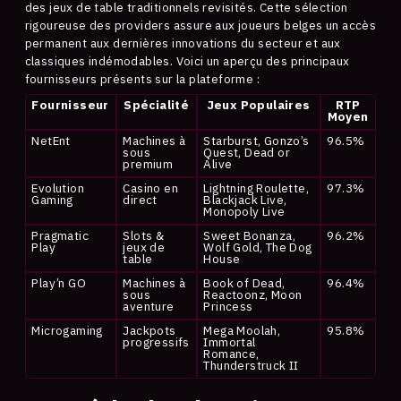
des jeux de table traditionnels revisités. Cette sélection
rigoureuse des providers assure aux joueurs belges un accès
permanent aux dernières innovations du secteur et aux
classiques indémodables. Voici un aperçu des principaux
fournisseurs présents sur la plateforme :
Fournisseur
Spécialité
Jeux Populaires
RTP
Moyen
NetEnt
Machines à
Starburst, Gonzo’s
96.5%
sous
Quest, Dead or
premium
Alive
Evolution
Casino en
Lightning Roulette,
97.3%
Gaming
direct
Blackjack Live,
Monopoly Live
Pragmatic
Slots &
Sweet Bonanza,
96.2%
Play
jeux de
Wolf Gold, The Dog
table
House
Play’n GO
Machines à
Book of Dead,
96.4%
sous
Reactoonz, Moon
aventure
Princess
Microgaming
Jackpots
Mega Moolah,
95.8%
progressifs
Immortal
Romance,
Thunderstruck II