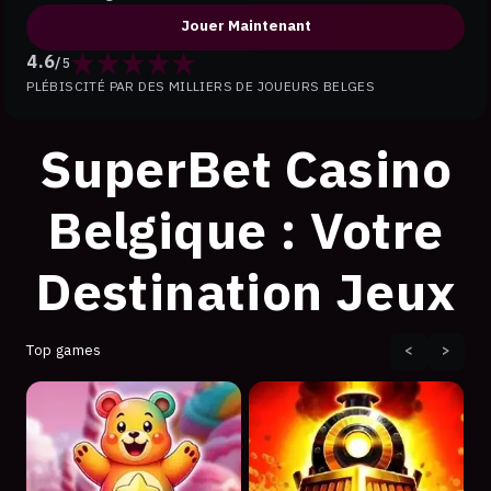
Jouer Maintenant
4.6
/
5
PLÉBISCITÉ PAR DES MILLIERS DE JOUEURS BELGES
SuperBet Casino
Belgique : Votre
Destination Jeux
Top games
<
>