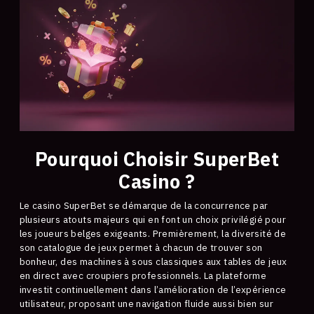
Pourquoi Choisir SuperBet
Casino ?
Le casino SuperBet se démarque de la concurrence par
plusieurs atouts majeurs qui en font un choix privilégié pour
les joueurs belges exigeants. Premièrement, la diversité de
son catalogue de jeux permet à chacun de trouver son
bonheur, des machines à sous classiques aux tables de jeux
en direct avec croupiers professionnels. La plateforme
investit continuellement dans l’amélioration de l’expérience
utilisateur, proposant une navigation fluide aussi bien sur