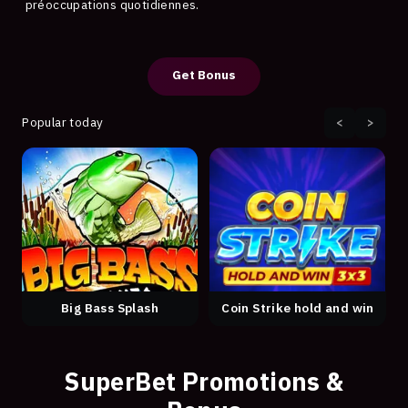
préoccupations quotidiennes.
Get Bonus
Popular today
<
>
Big Bass Splash
Coin Strike hold and win
Play now
Play now
SuperBet Promotions &