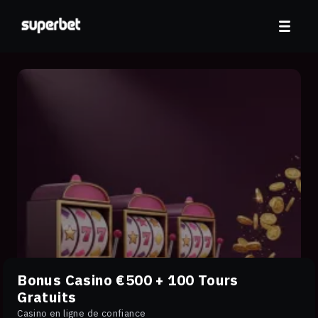
Bonus Casino €500 + 100 Tours
Gratuits
Casino en ligne de confiance